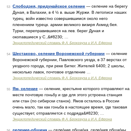
Слободзея, придунайское селение
— селение на берегу
53
Дуная, в Валахии, в 4 ½ в. выше Журжи. В летописи наших
турец. войн известно совершившимся около него
пленением турецк. армии великого визиря Ахмед бея.
Турки, переправившиеся на лев. берег Дуная и
окопавшиеся у С.,&#8230; …
Энциклопедический словарь Ф.А. Брокгауза и И.А. Ефрона
Шестаково, селение Воронежской губернии
— селение
54
Воронежской губернии, Павловского уезда, в 37 верстах от
уездного города, при реке Битюг. Жителей 6400; 2 школы,
несколько лавок, почтовое отделение …
Энциклопедический словарь Ф.А. Брокгауза и И.А. Ефрона
Ям, селение
— селение, крестьяне которого отправляют на
55
месте почтовую гоньбу и где для этого устроена станция
или стан (по сибирски станок). Ямов осталось в России
очень мало, так как гоньба в настоящее время, где таковая
существует, отправляется с подряда&#8230; …
Энциклопедический словарь Ф.А. Брокгауза и И.А. Ефрона
селение-община
— селе/ние общи/на, селе/ния общи/ны,
56