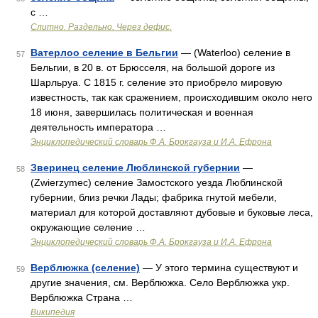
с …
Слитно. Раздельно. Через дефис.
Ватерлоо селение в Бельгии
— (Waterloo) селение в
57
Бельгии, в 20 в. от Брюсселя, на большой дороге из
Шарльруа. С 1815 г. селение это приобрело мировую
известность, так как сражением, происходившим около него
18 июня, завершилась политическая и военная
деятельность императора …
Энциклопедический словарь Ф.А. Брокгауза и И.А. Ефрона
Зверинец селение Люблинской губернии
—
58
(Zwierzymec) селение Замостского уезда Люблинской
губернии, близ речки Лады; фабрика гнутой мебели,
материал для которой доставляют дубовые и буковые леса,
окружающие селение …
Энциклопедический словарь Ф.А. Брокгауза и И.А. Ефрона
Верблюжка (селение)
— У этого термина существуют и
59
другие значения, см. Верблюжка. Село Верблюжка укр.
Верблюжка Страна …
Википедия