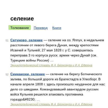
селение
Толкование
Перевод
Книги
Сатуново, селение
— селение на оз. Ялпух, в недальнем
51
расстоянии от левого берега Дуная, между крепостями
Исакчей и Тульчей; 27 мая 1828 г. у С. совершилась
переправа 3 го корпуса русск. армии через Дунай (см.
Турецкие войны России) …
Энциклопедический словарь Ф.А. Брокгауза и И.А. Ефрона
Сиикаиоки, селение
— селение на берегу Ботнического
52
залива, по большой дороге из Брагестадта в Улеоборг. В
начале апреля 1808 г. здесь произошло неудачное для нас
дело со шведами. Командовавший авангардом русских
войск Кульнев решился атаковать противника
гораздо&#8230; …
Энциклопедический словарь Ф.А. Брокгауза и И.А. Ефрона