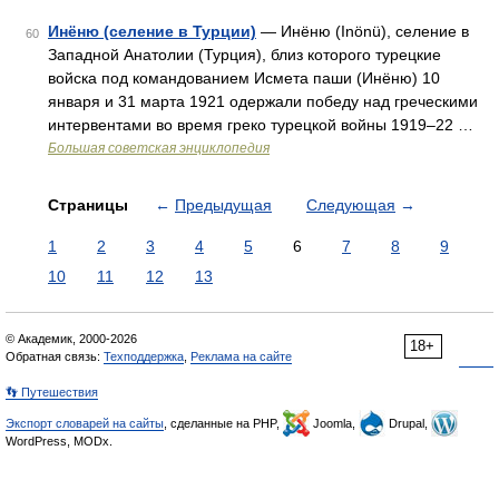
Инёню (селение в Турции)
— Инёню (Inönü), селение в
60
Западной Анатолии (Турция), близ которого турецкие
войска под командованием Исмета паши (Инёню) 10
января и 31 марта 1921 одержали победу над греческими
интервентами во время греко турецкой войны 1919‒22 …
Большая советская энциклопедия
Страницы
←
Предыдущая
Следующая
→
1
2
3
4
5
6
7
8
9
10
11
12
13
© Академик, 2000-2026
18+
Обратная связь:
Техподдержка
,
Реклама на сайте
👣 Путешествия
Экспорт словарей на сайты
, сделанные на PHP,
Joomla,
Drupal,
WordPress, MODx.